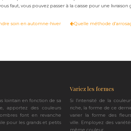
ous faut, vous pouvez passer à la caisse pour une livraison gr
ndre soin en automne-hiver
Quelle méthode d’arrosage
Variez les formes
s lointain en fonction de sa
Si l’intensité de la coul
ce, apportez des couleurs
riche, la forme de ce derni
 sombres font en revanche
varier la forme des fleu
tile pour les grands et petits
ville.
Employez des variétés
même couleur.