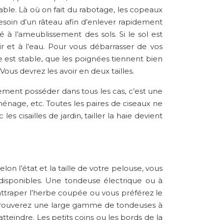
nsable. Là où on fait du rabotage, les copeaux
besoin d’un râteau afin d’enlever rapidement
é à l’ameublissement des sols. Si le sol est
 et à l’eau. Pour vous débarrasser de vos
 est stable, que les poignées tiennent bien
Vous devrez les avoir en deux tailles.
alement posséder dans tous les cas, c’est une
 ménage, etc. Toutes les paires de ciseaux ne
s cisailles de jardin, tailler la haie devient
Selon l’état et la taille de votre pelouse, vous
disponibles. Une tondeuse électrique ou à
attraper l’herbe coupée ou vous préférez le
Vous trouverez une large gamme de tondeuses à
teindre. Les petits coins ou les bords de la