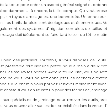
rès la tonte pour créer un aspect général soigné et ordonn
 abondamment. Là encore, la taille compte. Qui veut arroser
ps, un tuyau d’arrosage est une bonne idée. Un enrouleur de
n. Les barils de pluie sont écologiques et économiques. 
également des systèmes d’irrigation complets de tailles et 
L’arrosage doit idéalement se faire tard le soir ou tôt le mat
bien des jardiniers. Toutefois, si vous disposez de l’outi
st préférable d’utiliser une petite houe à main à deux côté
er les mauvaises herbes. Avec la feuille lisse, vous pouvez 
ôté de vous. Vous pouvez donc jeter les déchets directeme
be sur le chemin, vous pouvez l’enlever rapidement avec un 
 chasse si vous en utilisez un pour des tâches de jardinage, 
 aux spécialistes de jardinage pour trouver les outils jar
, vous pouvez aller sur les sites spécialisés dans la vente d’o