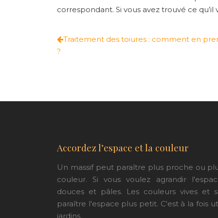
correspondant. Si vous avez trouvé ce qu’il v
Traitement des toiures : comment en pre
?
Accordez l’espace et la couleur
Un massif peut paraître plus proche ou plu
couleur. Si vous voulez agrandir l'espa
douces et pâles. Les couleurs vives et
paraître l'espace plus petit. C'est à la fois u
jardins.