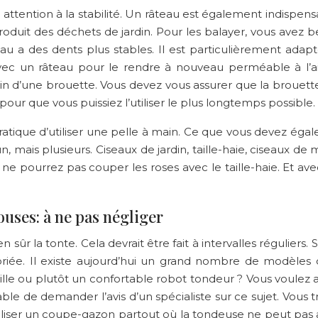
ire attention à la stabilité. Un râteau est également indispe
roduit des déchets de jardin. Pour les balayer, vous avez 
teau a des dents plus stables. Il est particulièrement adapt
vec un râteau pour le rendre à nouveau perméable à l’air
oin d’une brouette. Vous devez vous assurer que la brouette
our que vous puissiez l’utiliser le plus longtemps possible. 
 pratique d’utiliser une pelle à main. Ce que vous devez ég
n, mais plusieurs. Ciseaux de jardin, taille-haie, ciseaux de
pourrez pas couper les roses avec le taille-haie. Et avec le
uses: à ne pas négliger
 sûr la tonte. Cela devrait être fait à intervalles réguliers. 
priée. Il existe aujourd’hui un grand nombre de modèles 
ille ou plutôt un confortable robot tondeur ? Vous voulez 
éférable de demander l’avis d’un spécialiste sur ce sujet. 
liser un coupe-gazon partout où la tondeuse ne peut pas at