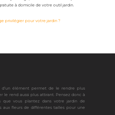
atuite à domicile de votre outil jardin.
 privilégier pour votre jardin ?
eur d’un élément permet de le rendre plus
er le rend aussi plus attirant. Pensez donc à
rs que vous plantez dans votre jardin de
 aux fleurs de différentes tailles pour une