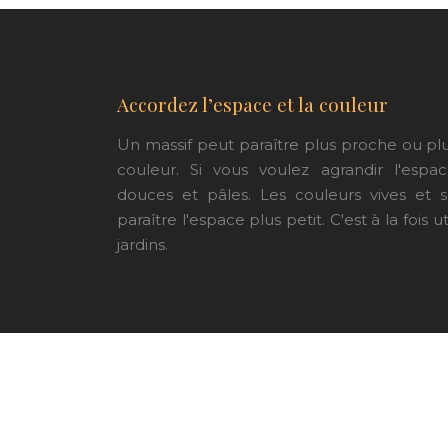
Accordez l’espace et la couleur
Un massif peut paraître plus proche ou plu
couleur. Si vous voulez agrandir l'espa
douces et pâles. Les couleurs vives et
paraître l'espace plus petit. C'est à la fois u
jardins.