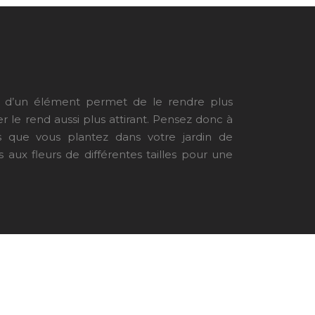
eur d’un élément permet de le rendre plus
er le rend aussi plus attirant. Pensez donc à
rs que vous plantez dans votre jardin de
 aux fleurs de différentes tailles pour une