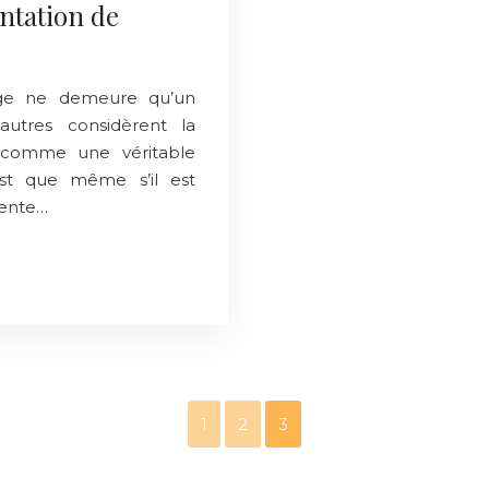
antation de
age ne demeure qu’un
autres considèrent la
n comme une véritable
est que même s’il est
sente…
1
2
3