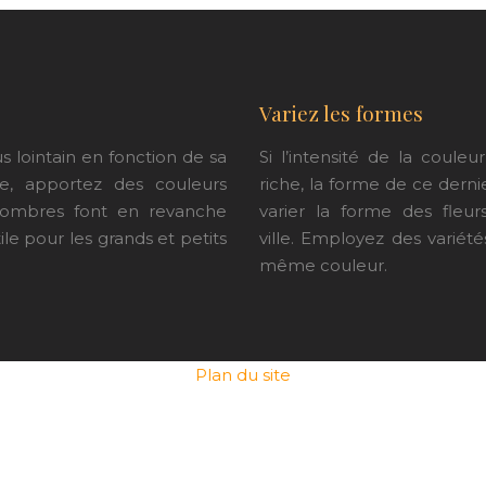
Variez les formes
s lointain en fonction de sa
Si l’intensité de la coul
ce, apportez des couleurs
riche, la forme de ce derni
 sombres font en revanche
varier la forme des fleu
tile pour les grands et petits
ville.
Employez des variétés
même couleur.
Plan du site