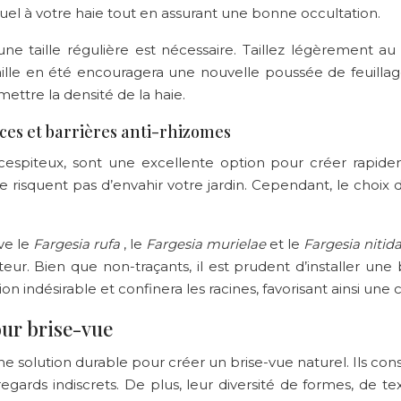
suel à votre haie tout en assurant une bonne occultation.
 une taille régulière est nécessaire. Taillez légèrement 
lle en été encouragera une nouvelle poussée de feuillage 
ttre la densité de la haie.
ces et barrières anti-rhizomes
spiteux, sont une excellente option pour créer rapide
e risquent pas d’envahir votre jardin. Cependant, le choix de
ve le
Fargesia rufa
, le
Fargesia murielae
et le
Fargesia nitid
r. Bien que non-traçants, il est prudent d’installer une b
indésirable et confinera les racines, favorisant ainsi une 
our brise-vue
ne solution durable pour créer un brise-vue naturel. Ils con
regards indiscrets. De plus, leur diversité de formes, de 