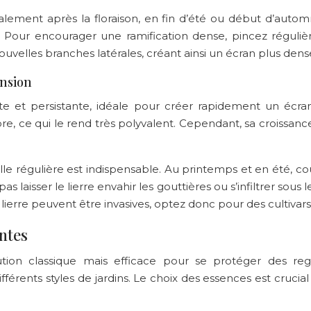
ipalement après la floraison, en fin d’été ou début d’auto
 Pour encourager une ramification dense, pincez réguliè
uvelles branches latérales, créant ainsi un écran plus dens
ansion
te et persistante, idéale pour créer rapidement un écran
mbre, ce qui le rend très polyvalent. Cependant, sa croissa
aille régulière est indispensable. Au printemps et en été, 
laisser le lierre envahir les gouttières ou s’infiltrer sous le
 lierre peuvent être invasives, optez donc pour des cultivars 
ntes
tion classique mais efficace pour se protéger des regar
érents styles de jardins. Le choix des essences est crucia