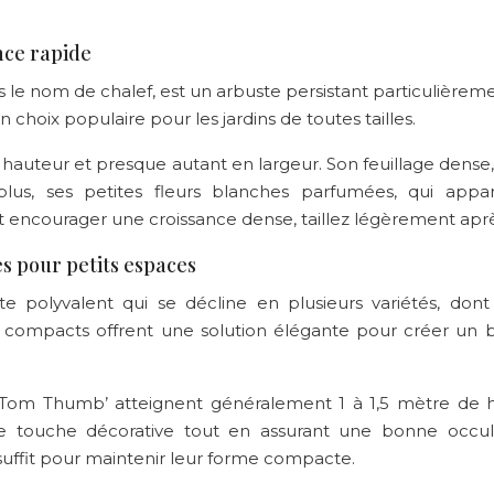
ance rapide
le nom de chalef, est un arbuste persistant particulièreme
n choix populaire pour les jardins de toutes tailles.
hauteur et presque autant en largeur. Son feuillage dense,
plus, ses petites fleurs blanches parfumées, qui appar
 encourager une croissance dense, taillez légèrement après 
s pour petits espaces
e polyvalent qui se décline en plusieurs variétés, dont
 compacts offrent une solution élégante pour créer un br
‘Tom Thumb’ atteignent généralement 1 à 1,5 mètre de ha
 touche décorative tout en assurant une bonne occult
 suffit pour maintenir leur forme compacte.