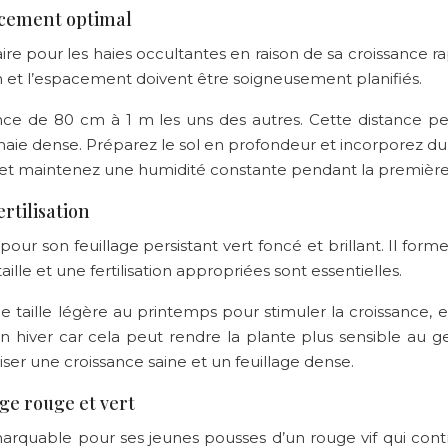
acement optimal
re pour les haies occultantes en raison de sa croissance rap
on et l’espacement doivent être soigneusement planifiés.
ance de 80 cm à 1 m les uns des autres. Cette distance p
ie dense. Préparez le sol en profondeur et incorporez du
et maintenez une humidité constante pendant la première
ertilisation
é pour son feuillage persistant vert foncé et brillant. Il f
ille et une fertilisation appropriées sont essentielles.
une taille légère au printemps pour stimuler la croissance, e
n hiver car cela peut rendre la plante plus sensible au gel
iser une croissance saine et un feuillage dense.
age rouge et vert
arquable pour ses jeunes pousses d’un rouge vif qui contr