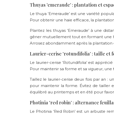
Thuyas ’emeraude’ : plantation et esp
Le thuya ‘Emeraude’ est une variété populai
Pour obtenir une haie efficace, la plantati
Plantez les thuyas ‘Emeraude’ à une dist
gêner mutuellement tout en formant une ha
Arrosez abondamment après la plantation 
Laurier-cerise ‘rotundifolia’ : taille et f
Le laurier-cerise ‘Rotundifolia’ est appréci
Pour maintenir sa forme et sa vigueur, une ta
Taillez le laurier-cerise deux fois par an : 
pour maintenir la forme. Évitez de tailler e
équilibré au printemps et en été pour favor
Photinia ‘red robin’ : alternance feuill
Le Photinia ‘Red Robin’ est un arbuste rem