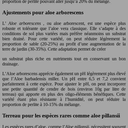
proportion de perlite pouvant aller jusqu’à 20% du mélange.
Ajustements pour aloe arborescens
L’
Aloe arborescens
, ou aloe arborescent, est une espèce plus
robuste et tolérante que l’aloe vera classique. Elle s’adapte à des
conditions de sol plus variées mais préfère néanmoins un substrat
bien drainé. Pour cette variété, on peut réduire légèrement la
proportion de sable (20-25%) au profit d’une augmentation de la
terre de jardin (30-35%). Cette adaptation permet de créer
un substrat plus riche en nutriments tout en conservant un bon
drainage.
L’Aloe arborescens apprécie également un pH légèrement plus élevé
que l’Aloe barbadensis miller. Un pH entre 6,5 et 7,2 convient
parfaitement à cette espèce. Pour ajuster le pH, on peut incorporer
une petite quantité de cendre de bois (environ 10g par litre de
terreau) qui apporte en plus des oligo-éléments bénéfiques. Cette
variété étant plus résistante à l’humidité, on peut réduire la
proportion de perlite à 10-15% du mélange.
Terreau pour les espèces rares comme aloe pillansii
Les espèces rares d’aloe, comme l’
Aloe pillansii
, nécessitent souvent