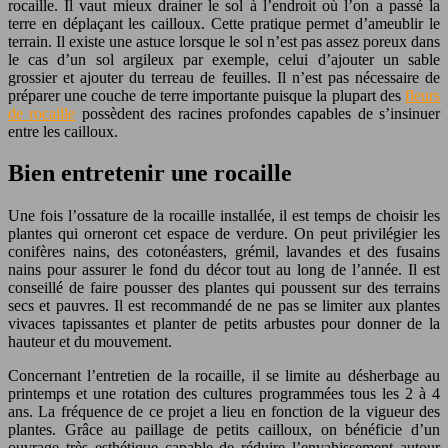
rocaille. Il vaut mieux drainer le sol à l’endroit où l’on a passé la
terre en déplaçant les cailloux. Cette pratique permet d’ameublir le
terrain. Il existe une astuce lorsque le sol n’est pas assez poreux dans
le cas d’un sol argileux par exemple, celui d’ajouter un sable
grossier et ajouter du terreau de feuilles. Il n’est pas nécessaire de
préparer une couche de terre importante puisque la plupart des
fleurs
de rocaille
possèdent des racines profondes capables de s’insinuer
entre les cailloux.
Bien entretenir une rocaille
Une fois l’ossature de la rocaille installée, il est temps de choisir les
plantes qui orneront cet espace de verdure. On peut privilégier les
conifères nains, des cotonéasters, grémil, lavandes et des fusains
nains pour assurer le fond du décor tout au long de l’année. Il est
conseillé de faire pousser des plantes qui poussent sur des terrains
secs et pauvres. Il est recommandé de ne pas se limiter aux plantes
vivaces tapissantes et planter de petits arbustes pour donner de la
hauteur et du mouvement.
Concernant l’entretien de la rocaille, il se limite au désherbage au
printemps et une rotation des cultures programmées tous les 2 à 4
ans. La fréquence de ce projet a lieu en fonction de la vigueur des
plantes. Grâce au paillage de petits cailloux, on bénéficie d’un
ouvrage très esthétique capable de réduire l’envahissement autour