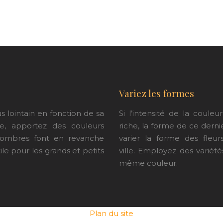
Variez les formes
s lointain en fonction de sa
Si l’intensité de la coul
ce, apportez des couleurs
riche, la forme de ce derni
 sombres font en revanche
varier la forme des fleu
tile pour les grands et petits
ville.
Employez des variétés
même couleur.
Plan du site