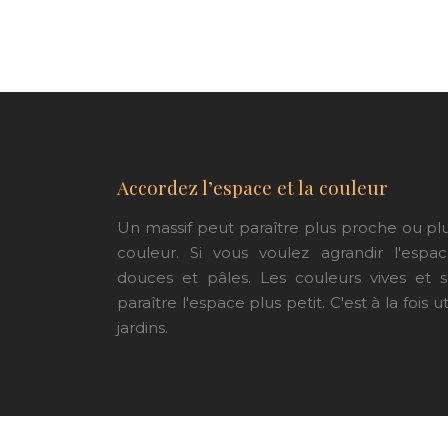
Accordez l’espace et la couleur
Un massif peut paraître plus proche ou plu
couleur. Si vous voulez agrandir l'espa
douces et pâles. Les couleurs vives et
paraître l'espace plus petit. C'est à la fois u
jardins.