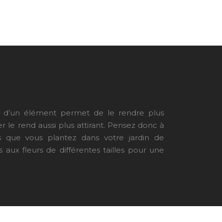
eur d’un élément permet de le rendre plus
er le rend aussi plus attirant. Pensez donc à
rs que vous plantez dans votre jardin de
 aux fleurs de différentes tailles pour une