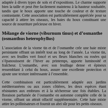
adaptée à divers types de sols et d’expositions. Le charme supporte
bien la taille et peut être facilement maintenu à la hauteur souhaitée,
tandis que le houx apporte une touche de couleur et de texture
contrastante. Cette association est particulièrement appréciée pour sa
capacité à attirer les oiseaux, les baies du houx constituant une
source de nourriture précieuse en hiver.
Mélange de viorne (viburnum tinus) et d’osmanthe
(osmanthus heterophyllus)
L’association de la viorne tin et de l’osmanthe crée une haie mixte
persistante offrant un intérêt tout au long de l’année. La viorne tin,
avec ses feuilles vert foncé et ses fleurs blanches ou rosées qui
s’épanouissent de l’hiver au printemps, apporte luminosité et
fraîcheur. L’osmanthe, avec son feuillage dense et épineux
ressemblant à celui du houx, assure une excellente protection et
ajoute une texture intéressante à l’ensemble.
Cette combinaison est particulièrement adaptée aux jardins
méditerranéens ou aux zones côtières, les deux espèces étant
résistantes aux embruns et à la sécheresse une fois établies. La
floraison parfumée de l’osmanthe en automne complète celle de la
viorne, offrant un attrait olfactif supplémentaire. Cette haie mixte
attire les pollinisateurs et fournit un abri sûr pour les petits oiseaux.