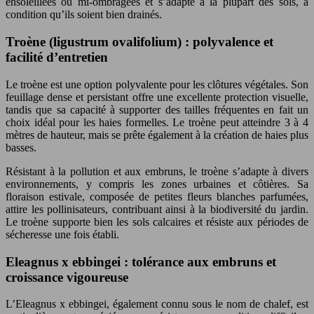
ensoleillées ou mi-ombragées et s’adapte à la plupart des sols, à
condition qu’ils soient bien drainés.
Troène (ligustrum ovalifolium) : polyvalence et
facilité d’entretien
Le troène est une option polyvalente pour les clôtures végétales. Son
feuillage dense et persistant offre une excellente protection visuelle,
tandis que sa capacité à supporter des tailles fréquentes en fait un
choix idéal pour les haies formelles. Le troène peut atteindre 3 à 4
mètres de hauteur, mais se prête également à la création de haies plus
basses.
Résistant à la pollution et aux embruns, le troène s’adapte à divers
environnements, y compris les zones urbaines et côtières. Sa
floraison estivale, composée de petites fleurs blanches parfumées,
attire les pollinisateurs, contribuant ainsi à la biodiversité du jardin.
Le troène supporte bien les sols calcaires et résiste aux périodes de
sécheresse une fois établi.
Eleagnus x ebbingei : tolérance aux embruns et
croissance vigoureuse
L’Eleagnus x ebbingei, également connu sous le nom de chalef, est