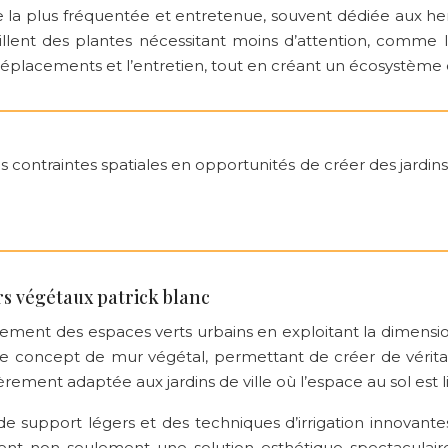
 la plus fréquentée et entretenue, souvent dédiée aux h
lent des plantes nécessitant moins d’attention, comme les
placements et l’entretien, tout en créant un écosystème div
 contraintes spatiales en opportunités de créer des jardi
rs végétaux patrick blanc
gement des espaces verts urbains en exploitant la dimension
le concept de mur végétal, permettant de créer de véritab
èrement adaptée aux jardins de ville où l’espace au sol est l
e support légers et des techniques d’irrigation innovant
ffrent non seulement une solution esthétique spectaculair