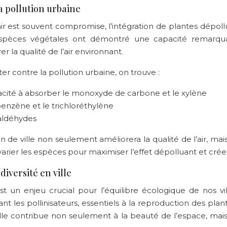
a pollution urbaine
l’air est souvent compromise, l’intégration de plantes dépo
espèces végétales ont démontré une capacité remarquab
r la qualité de l’air environnant.
ter contre la pollution urbaine, on trouve :
acité à absorber le monoxyde de carbone et le xylène
 benzène et le trichloréthylène
rmaldéhydes
din de ville non seulement améliorera la qualité de l’air,
 varier les espèces pour maximiser l’effet dépolluant et cré
diversité en ville
t un enjeu crucial pour l’équilibre écologique de nos vi
 les pollinisateurs, essentiels à la reproduction des plan
ville contribue non seulement à la beauté de l’espace, mais