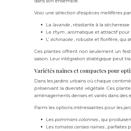
dans son ensemble.
Voici une sélection d’espèces mellifères par
La
lavande
, résistante à la sécheresse
Le
thym
, aromatique et attractif pou
L’
échinacée
, robuste et florifère, qui
Ces plantes offrent non seulement un festi
saison. Leur intégration stratégique peut tr
Variétés naines et compactes pour opti
Dans les jardins urbains où chaque centimè
préservant la diversité végétale. Ces plan
aménagements denses et variés dans des es
Parmi les options intéressantes pour les jardi
Les
pommiers colonnes
, qui produise
Les
tomates cerises naines
, parfaites 