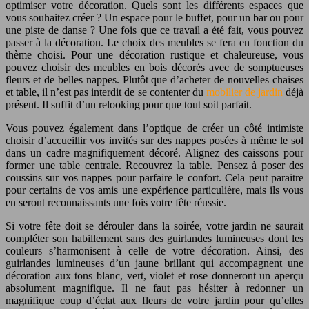
optimiser votre décoration. Quels sont les différents espaces que
vous souhaitez créer ? Un espace pour le buffet, pour un bar ou pour
une piste de danse ?
Une fois que ce travail a été fait, vous pouvez
passer à la décoration. Le choix des meubles se fera en fonction du
thème choisi. Pour une décoration rustique et chaleureuse, vous
pouvez choisir des meubles en bois décorés avec de somptueuses
fleurs et de belles nappes. Plutôt que d’acheter de nouvelles chaises
et table, il n’est pas interdit de se contenter du
mobilier de jardin
déjà
présent. Il suffit d’un relooking pour que tout soit parfait.
Vous pouvez également dans l’optique de créer un côté intimiste
choisir d’accueillir vos invités sur des nappes posées à même le sol
dans un cadre magnifiquement décoré. Alignez des caissons pour
former une table centrale. Recouvrez la table. Pensez à poser des
coussins sur vos nappes pour parfaire le confort. Cela peut paraitre
pour certains de vos amis une expérience particulière, mais ils vous
en seront reconnaissants une fois votre fête réussie.
Si votre fête doit se dérouler dans la soirée, votre jardin ne saurait
compléter son habillement sans des guirlandes lumineuses dont les
couleurs s’harmonisent à celle de votre décoration. Ainsi, des
guirlandes lumineuses d’un jaune brillant qui accompagnent une
décoration aux tons blanc, vert, violet et rose donneront un aperçu
absolument magnifique.
Il ne faut pas hésiter à redonner un
magnifique coup d’éclat aux fleurs de votre jardin pour qu’elles