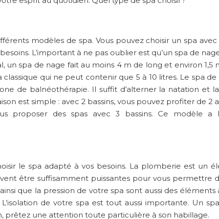
tre esprit au quotidien. Quel type de spa choisir ?
fférents modèles de spa. Vous pouvez choisir un spa avec 
s besoins. L’important à ne pas oublier est qu’un spa de nag
al, un spa de nage fait au moins 4 m de long et environ 1,5
pa classique qui ne peut contenir que 5 à 10 litres. Le spa 
e de balnéothérapie. Il suffit d’alterner la natation et 
aison est simple : avec 2 bassins, vous pouvez profiter de 
us proposer des spas avec 3 bassins. Ce modèle a l’
choisir le spa adapté à vos besoins. La plomberie est u
vent être suffisamment puissantes pour vous permettre d
ainsi que la pression de votre spa sont aussi des élément
 L’isolation de votre spa est tout aussi importante. Un s
, prêtez une attention toute particulière à son habillage.