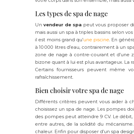
votre corps dans son ensemble, mais aussi vo
Les types de spa de nage
Un
vendeur de spa
peut vous proposer di
mais aussi un spa à triples bassins selon vo
il est moins grand qu’
une piscine
. En génér
à 10 000 litres d’eau, contrairement à un s
zone de nage à contre-courant et d’une zon
bizone quant à lui est plus avantageux. La r
Certains fournisseurs peuvent même vo
rafraîchissement.
Bien choisir votre spa de nage
Différents critères peuvent vous aider à 
choisissez un spa de nage. Les pompes doi
des pompes peut atteindre 9 CV. Le débit, 
entre autres, de la solidité du mécanisme.
chaleur. Enfin pour disposer d’un spa design